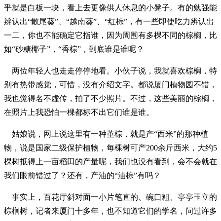
乎就是白板一块，看上去更像供人休息的小凳子。有的勉强能
辨认出“散尾葵”、“越南葵”、“红棕”，有一些即使吃力辨认出
一二，你也不能确定它指谁，因为周围有多棵不同的棕榈，比
如“砂糖椰子”，“香棕”，到底谁是谁呢？
两位年轻人也走走停停地看。小伙子说，我就喜欢棕榈，特
别有热带感觉，可惜，没有介绍文字。都说厦门植物园不错，
我也觉得名不虚传，拍了不少照片。不过，这些美丽的棕榈，
在照片上我恐怕一棵都标不出它们谁是谁。
姑娘说，网上说这里有一种堇棕，就是产“西米”的那种植
物，说是国家二级保护植物，每棵树可产200余斤西米，大约5
棵树抵得上一亩稻田的产量呢，我们也没有看到，会不会就在
我们眼前错过了？还有，产油的“油棕”有吗？
事实上，百花厅斜对面一小片笔直的、碗口粗、亭亭玉立的
棕榈树，记者来厦门十多年，也不知道它们的学名，问过许多