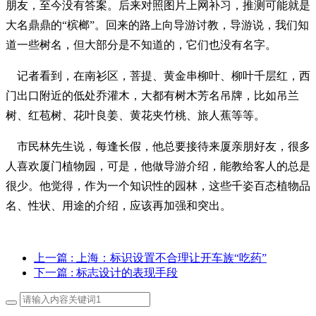
朋友，至今没有答案。后来对照图片上网补习，推测可能就是
大名鼎鼎的“槟榔”。回来的路上向导游讨教，导游说，我们知
道一些树名，但大部分是不知道的，它们也没有名字。
记者看到，在南衫区，菩提、黄金串柳叶、柳叶千层红，西
门出口附近的低处乔灌木，大都有树木芳名吊牌，比如吊兰
树、红苞树、花叶良姜、黄花夹竹桃、旅人蕉等等。
市民林先生说，每逢长假，他总要接待来厦亲朋好友，很多
人喜欢厦门植物园，可是，他做导游介绍，能教给客人的总是
很少。他觉得，作为一个知识性的园林，这些千姿百态植物品
名、性状、用途的介绍，应该再加强和突出。
上一篇
: 上海：标识设置不合理让开车族“吃药”
下一篇
: 标志设计的表现手段