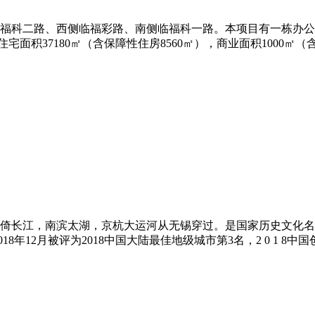
科⼆路、西侧临福彩路、南侧临福科⼀路。本项⽬有⼀栋办公楼，⾼
中住宅⾯积37180㎡（含保障性住房8560㎡），商业⾯积1000㎡（
倚长江，南滨太湖，京杭大运河从无锡穿过。是国家历史文化名
12月被评为2018中国大陆最佳地级城市第3名，2 0 1 8中国