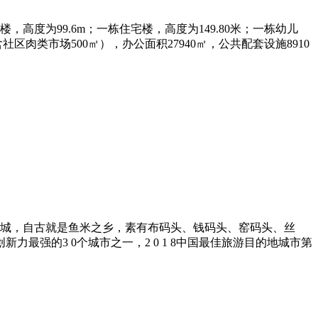
度为99.6m；⼀栋住宅楼，⾼度为149.80⽶；⼀栋幼⼉
含社区⾁类市场500㎡），办公⾯积27940㎡，公共配套设施8910
城，自古就是鱼米之乡，素有布码头、钱码头、窑码头、丝
创新力最强的3 0个城市之一，2 0 1 8中国最佳旅游目的地城市第