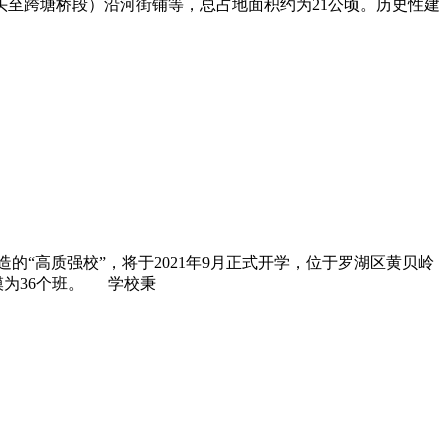
头至跨塘桥段）沿河街铺等，总占地面积约为21公顷。历史性建
“高质强校”，将于2021年9月正式开学，位于罗湖区黄贝岭
规模为36个班。 学校秉