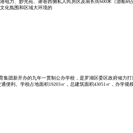
港电力、妙光苑、谢巷西侧私人民房区及南长街600米（游船码
文化氛围和区域大环境的
集团新开办的九年一贯制公办学校，是罗湖区委区政府倾力打造的
通便利。学校占地面积19203㎡，总建筑面积43051㎡，办学