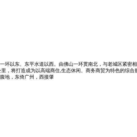
⼀环以东、东平⽔道以⻄。由佛⼭⼀环贯南北，与⽼城区紧密相
⽅公⾥，将打造成为以⾼端商住,⽣态休闲、商务商贸为特⾊的综
腹地，东倚⼴州，西接肇