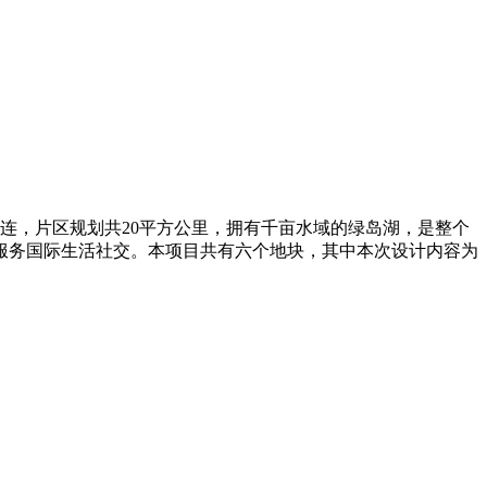
连，⽚区规划共20平⽅公⾥，拥有千亩⽔域的绿岛湖，是整个
合服务国际⽣活社交。本项⽬共有六个地块，其中本次设计内容为