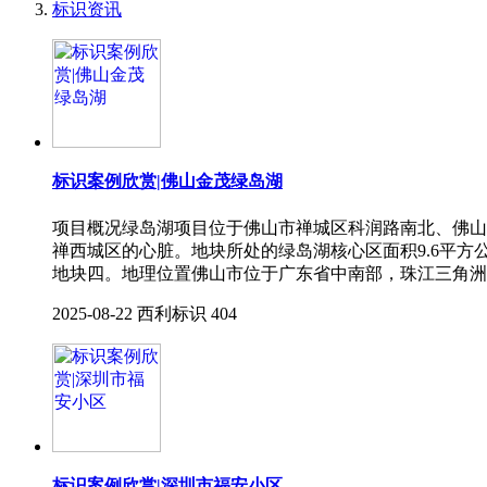
标识资讯
标识案例欣赏|佛⼭⾦茂绿岛湖
项⽬概况绿岛湖项⽬位于佛⼭市禅城区科润路南北、佛⼭
禅⻄城区的⼼脏。地块所处的绿岛湖核⼼区⾯积9.6平
地块四。地理位置佛⼭市位于⼴东省中南部，珠江三⻆洲
2025-08-22
西利标识
404
标识案例欣赏|深圳市福安小区