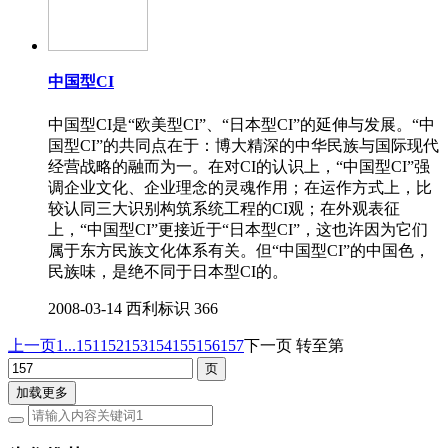
中国型CI
中国型CI是“欧美型CI”、“日本型CI”的延伸与发展。“中
国型CI”的共同点在于：博大精深的中华民族与国际现代
经营战略的融而为一。在对CI的认识上，“中国型CI”强
调企业文化、企业理念的灵魂作用；在运作方式上，比
较认同三大识别构筑系统工程的CI观；在外观表征
上，“中国型CI”更接近于“日本型CI”，这也许因为它们
属于东方民族文化体系有关。但“中国型CI”的中国色，
民族味，是绝不同于日本型CI的。
2008-03-14
西利标识
366
上一页
1...
151
152
153
154
155
156
157
下一页
转至第
加载更多