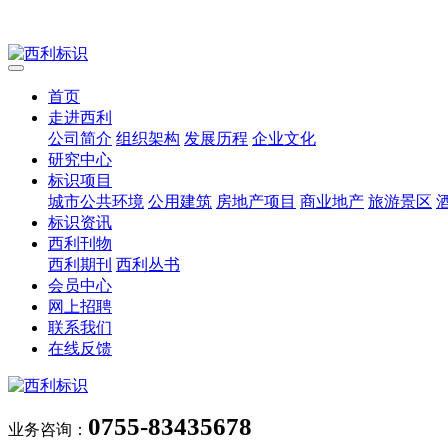
首页
走进西利
公司简介
组织架构
发展历程
企业文化
研究中心
标识项目
城市公共环境
公用建筑
房地产项目
商业地产
旅游景区
标识资讯
西利刊物
西利期刊
西利丛书
会员中心
网上招聘
联系我们
在线反馈
0755-83435678
业务咨询：