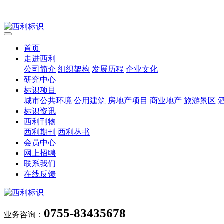
首页
走进西利
公司简介
组织架构
发展历程
企业文化
研究中心
标识项目
城市公共环境
公用建筑
房地产项目
商业地产
旅游景区
标识资讯
西利刊物
西利期刊
西利丛书
会员中心
网上招聘
联系我们
在线反馈
0755-83435678
业务咨询：