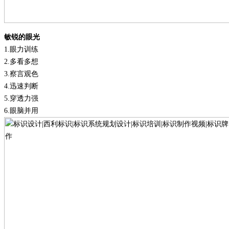
敏锐的眼光
1.
眼力训练
2.
多看多想
3.
察言观色
4.
迅速判断
5.
穿透力强
6.
眼脑并用