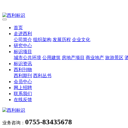
首页
走进西利
公司简介
组织架构
发展历程
企业文化
研究中心
标识项目
城市公共环境
公用建筑
房地产项目
商业地产
旅游景区
标识资讯
西利刊物
西利期刊
西利丛书
会员中心
网上招聘
联系我们
在线反馈
0755-83435678
业务咨询：