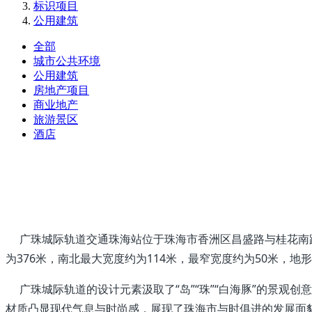
标识项目
公用建筑
全部
城市公共环境
公用建筑
房地产项目
商业地产
旅游景区
酒店
广珠城际轨道交通珠海站位于珠海市香洲区昌盛路与桂花南路交泄
为376米，南北最大宽度约为114米，最窄宽度约为50米，地
广珠城际轨道的设计元素汲取了“岛”“珠”“白海豚”的景观
材质凸显现代气息与时尚感，展现了珠海市与时俱进的发展面