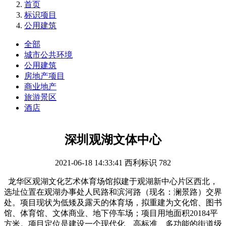
首页
标识项目
公用建筑
全部
城市公共环境
公用建筑
房地产项目
商业地产
旅游景区
酒店
深圳观湖文体中心
2021-06-18 14:33:41
西利标识
782
龙华区观湖文化艺术体育场馆拟建于观湖新中心片区西北，
选址位置在观湖办事处人民路和滨河路（现名：澜景路）交界
处。项目现状为低矮及露天的体育场，拟重建为文化馆、图书
馆、体育馆、文体商业、地下停车场；项目用地面积20184平
方米。项目定位是建设一个现代化、高标准、多功能的街道级