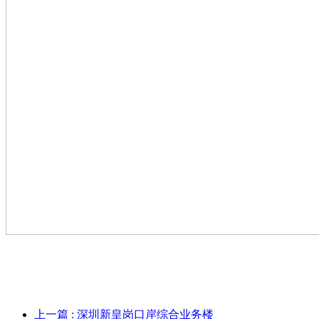
上一篇
: 深圳新皇岗口岸综合业务楼