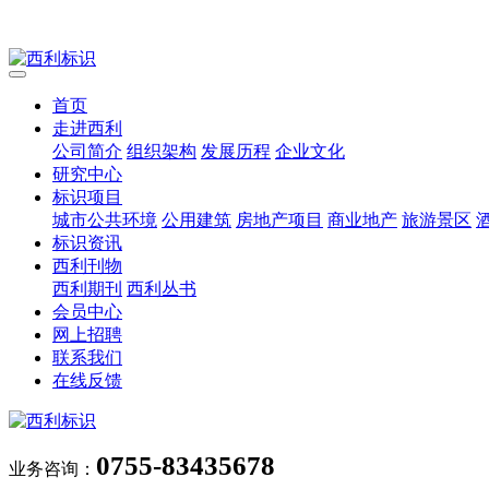
首页
走进西利
公司简介
组织架构
发展历程
企业文化
研究中心
标识项目
城市公共环境
公用建筑
房地产项目
商业地产
旅游景区
标识资讯
西利刊物
西利期刊
西利丛书
会员中心
网上招聘
联系我们
在线反馈
0755-83435678
业务咨询：