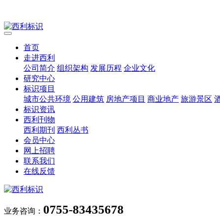
首页
走进西利
公司简介
组织架构
发展历程
企业文化
研究中心
标识项目
城市公共环境
公用建筑
房地产项目
商业地产
旅游景区
标识资讯
西利刊物
西利期刊
西利丛书
会员中心
网上招聘
联系我们
在线反馈
0755-83435678
业务咨询：