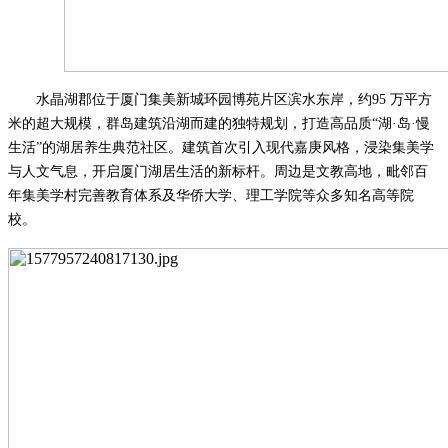
水晶湖郡位于厦门集美新城环园博苑片区滨水东岸，约
95
万平方
米的超大规模，群岛建筑沿湖而建的独特规划，打造高品质“湖·岛·慢
生活”的湖居养生典范社区。建筑首次引入现代嘉庚风格，浸染集美学
与人文气息，开启厦门湖居生活的新标杆。周边是文教高地，毗邻百
年集美学村完善教育体系及华侨大学、理工学院等众多知名高等院
校。