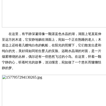
在这里，有平静深邃得像一颗湛蓝色水晶的湖，湖面上笔直延伸
至远方的木道，它安静地躺在湖面上，宛如一个正在熟睡的老人；木
道边上还栓着几艘纯白色的帆船，在阳光的照耀下，它们散发出柔和
纯白的光，美好得如同初生婴儿的笑脸。远眺水晶湖的对面，是一片
烟雾缭绕的丛林，偶尔还有一些悠然飞过的小鸟。在这里，怀着一颗
宁静的心，听着时光的故事，淡泊惬意，宛如做了一个悠长而慵懒恬
静的梦。