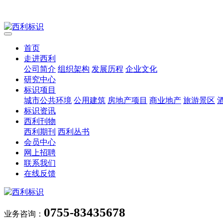
首页
走进西利
公司简介
组织架构
发展历程
企业文化
研究中心
标识项目
城市公共环境
公用建筑
房地产项目
商业地产
旅游景区
标识资讯
西利刊物
西利期刊
西利丛书
会员中心
网上招聘
联系我们
在线反馈
0755-83435678
业务咨询：