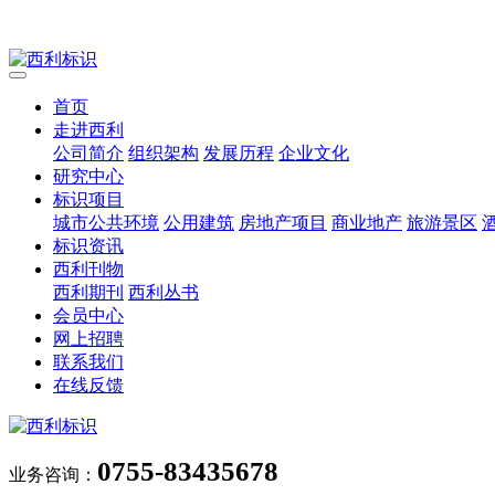
首页
走进西利
公司简介
组织架构
发展历程
企业文化
研究中心
标识项目
城市公共环境
公用建筑
房地产项目
商业地产
旅游景区
标识资讯
西利刊物
西利期刊
西利丛书
会员中心
网上招聘
联系我们
在线反馈
0755-83435678
业务咨询：