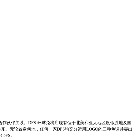
好的合作伙伴关系。DFS 环球免税店现有位于北美和亚太地区度假胜地及国
保障体系。无论置身何地，任何一家DFS均充分运用LOGO的三种色调并突出
DFS。