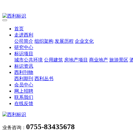
首页
走进西利
公司简介
组织架构
发展历程
企业文化
研究中心
标识项目
城市公共环境
公用建筑
房地产项目
商业地产
旅游景区
标识资讯
西利刊物
西利期刊
西利丛书
会员中心
网上招聘
联系我们
在线反馈
0755-83435678
业务咨询：