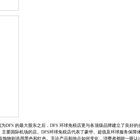
MH成为DFS 的最大股东之后，DFS 环球免税店更与各顶级品牌建立了良
设在大酒店、主要国际机场的店。DFS环球免税店代表了豪华、超值及环球服务
装饰物则选用黑色和红色。无论产品和地点如何变化，消费者都能一眼认出