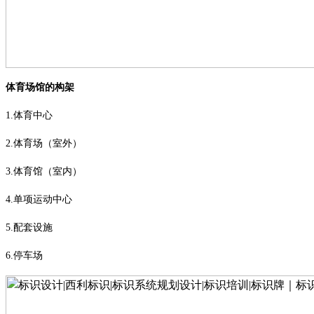
体育场馆的构架
1.
体育中心
2.
体育场（室外）
3.
体育馆（室内）
4.
单项运动中心
5.
配套设施
6.
停车场