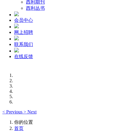
西利期刊
西利丛书
会员中心
网上招聘
联系我们
在线反馈
<
Previous
>
Next
你的位置
首页