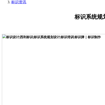
标识资讯
标识系统规