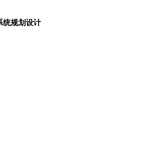
系统规划设计