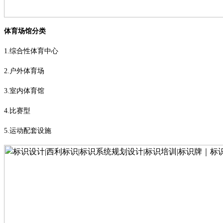
体育场馆分类
1.
综合性体育中心
2.
户外体育场
3.
室内体育馆
4.
比赛型
5.
运动配套设施