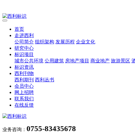
首页
走进西利
公司简介
组织架构
发展历程
企业文化
研究中心
标识项目
城市公共环境
公用建筑
房地产项目
商业地产
旅游景区
标识资讯
西利刊物
西利期刊
西利丛书
会员中心
网上招聘
联系我们
在线反馈
0755-83435678
业务咨询：