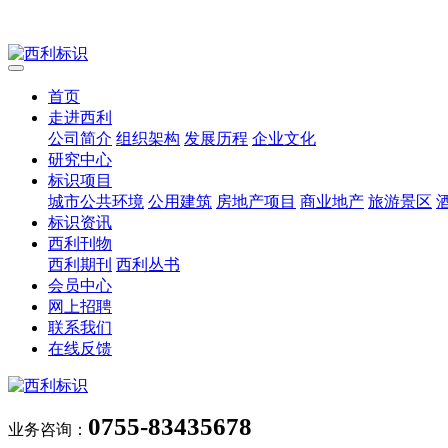
首页
走进西利
公司简介
组织架构
发展历程
企业文化
研究中心
标识项目
城市公共环境
公用建筑
房地产项目
商业地产
旅游景区
标识资讯
西利刊物
西利期刊
西利丛书
会员中心
网上招聘
联系我们
在线反馈
0755-83435678
业务咨询：