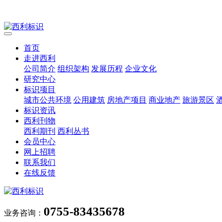
首页
走进西利
公司简介
组织架构
发展历程
企业文化
研究中心
标识项目
城市公共环境
公用建筑
房地产项目
商业地产
旅游景区
标识资讯
西利刊物
西利期刊
西利丛书
会员中心
网上招聘
联系我们
在线反馈
0755-83435678
业务咨询：