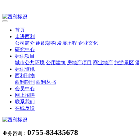
首页
走进西利
公司简介
组织架构
发展历程
企业文化
研究中心
标识项目
城市公共环境
公用建筑
房地产项目
商业地产
旅游景区
标识资讯
西利刊物
西利期刊
西利丛书
会员中心
网上招聘
联系我们
在线反馈
0755-83435678
业务咨询：