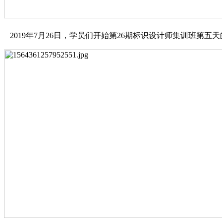
20
19
年
7
月
26
日，学员们开始第
26
期标识设计师集训班第
五
天