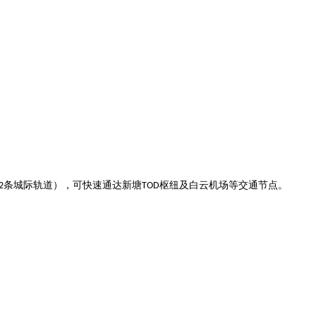
条城际轨道），可快速通达新塘
枢纽及白云机场等交通节点。
2
TOD