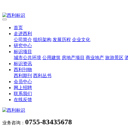
首页
走进西利
公司简介
组织架构
发展历程
企业文化
研究中心
标识项目
城市公共环境
公用建筑
房地产项目
商业地产
旅游景区
标识资讯
西利刊物
西利期刊
西利丛书
会员中心
网上招聘
联系我们
在线反馈
0755-83435678
业务咨询：