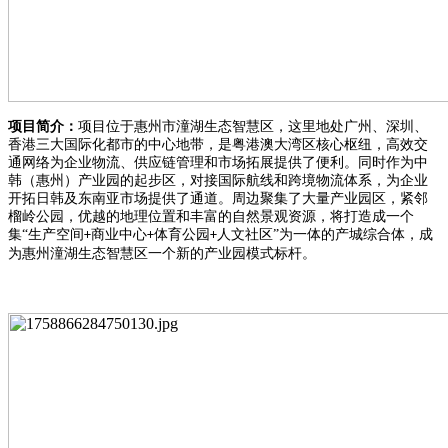
项目简介：
项⽬位于惠州市潼湖⽣态智慧区，这⾥地处⼴州、深圳、
⾹港三⼤国际化都市的中⼼地带，是粤港澳⼤湾区核⼼枢纽，⾼效交
通⽹络为企业物流、供应链管理和市场拓展提供了便利。同时作为中
韩（惠州）产业园的起步区，对接国际航线和跨境物流体系，为企业
开拓⽇韩及东南亚市场提供了通道。周边聚集了⼤量产业园区，紧邻
榴岭公园，优越的地理位置和丰富的⾃然景观资源，将打造成⼀个
集
“⽣产空间
商业中⼼
体育公园
⼈⽂社区”为⼀体的产城综合体，成
+
+
+
为惠州潼湖⽣态智慧区⼀个新的产业园模式标杆。