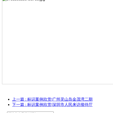
上一篇
: 标识案例欣赏|广州灵⼭岛⾦茂湾二期
下一篇
: 标识案例欣赏|深圳市⼈⺠来访接待厅