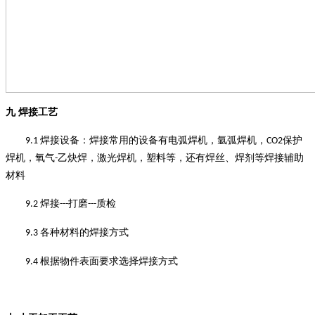
九
焊接工艺
焊接设备
：
焊接常用的设备有电弧焊机，氩弧焊机，
保护
9.1
CO2
焊机，氧气
乙炔焊，激光焊机，塑料等，还有焊丝、焊剂等焊接辅助
-
材料
焊接
打磨
质检
9.2
---
---
各种材料的焊接方式
9.3
根据物件表面要求选择焊接方式
9.4