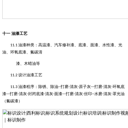
十一
油漆工艺
油漆种类
：
高温漆、汽车修补漆、底漆、面漆、水性漆、光
11.1
油、环氧底漆、氟碳清
漆、木蜡油等
设计油漆工艺
11.2
油漆程序
：
除锈、除油
打磨
清灰
原子灰
打磨
清灰
环氧底
11.3
--
-
-
---
-
-
漆
打磨
清灰
封闭底漆
清灰
面漆
打磨
清灰
丝印
水磨
清灰
罩光油
---
-
-
-
-
---
-
-
--
-
-
（氟碳漆）