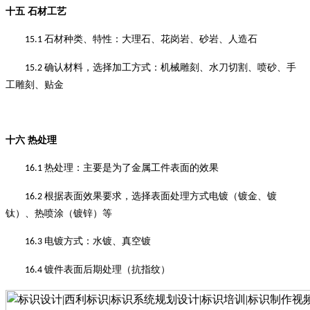
十五
石材工艺
石材种类、特性
：
大理石、花岗岩、砂岩、人造石
15.1
确认材料，选择加工方式
：
机械雕刻
、
水刀切割
、
喷砂
、
手
15.2
工雕刻
、
贴金
十六
热处理
热处理
：
主要是为了金属工件表面的效果
16.1
根据表面效果要求，选择表面处理方式电镀（镀金、镀
16.2
钛）、热喷涂（镀锌）等
电镀方式：水镀、真空镀
16.3
镀件表面后期处理（抗指纹）
16.4