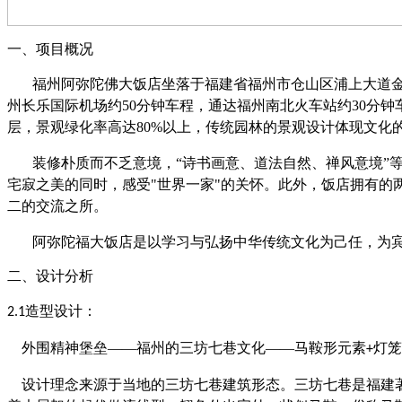
一、
项目概况
福州阿弥陀佛大饭店坐落于福建省福州市仓山区浦上大道
州长乐国际机场约
50分钟车程，通达福州南北火车站约30分
层，景观绿化率高达80%以上，传统园林的景观设计体现文化
装修朴质而不乏意境，
“诗书画意、道法自然、禅风意境”
宅寂之美的同时，感受"世界一家"的关怀。此外，饭店拥有的
二的交流之所。
阿弥陀福大饭店是以学习与弘扬中华传统文化为己任，为
二、
设计分析
造型设计：
2.1
外围精神堡垒
——福州的三坊七巷文化——马鞍形元素
灯笼
+
设计理念来源于当地的
三坊七巷
建筑形态。三坊七巷是福建