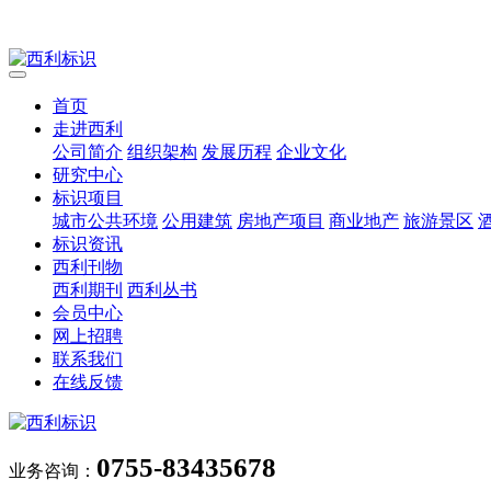
首页
走进西利
公司简介
组织架构
发展历程
企业文化
研究中心
标识项目
城市公共环境
公用建筑
房地产项目
商业地产
旅游景区
标识资讯
西利刊物
西利期刊
西利丛书
会员中心
网上招聘
联系我们
在线反馈
0755-83435678
业务咨询：