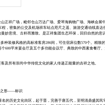
金山正祥广场，毗邻仓山万达广场、爱琴海购物广场、海峡会展
钟车程，密集的公交及机场班车站点咫尺之遥、旅游交通动线直达
的曼妙意境、古朴而雅致。是正祥集团生态环保，回归自然的意
等多种装修风格的高标准客房286间，可住宿床位数570个。精
两个600平米宴会厅及五个多功能会议厅、典致的中西素食餐厅
宾客及所有崇尚中华传统文化的家人传递正能量的吉祥之地。
之形——标识
著名的历史文化街区，
起于晋，完善于唐五代，至明清鼎盛
其
民