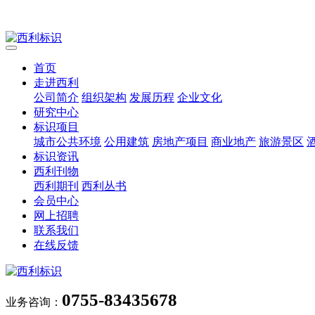
首页
走进西利
公司简介
组织架构
发展历程
企业文化
研究中心
标识项目
城市公共环境
公用建筑
房地产项目
商业地产
旅游景区
标识资讯
西利刊物
西利期刊
西利丛书
会员中心
网上招聘
联系我们
在线反馈
0755-83435678
业务咨询：