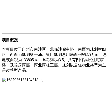
项⽬概况
本项⽬位于⼴州市南沙区，北临沙嘴中路，南⾯为规划横四
路，西⾯为规划纵⼀涌。项⽬规划总⽤底⾯积约2.5万㎡，总
建筑⾯积为133805 ㎡，容积率为3.5。共有四栋⾼层住宅塔
楼，及裙房两层，商业两栋三层。规划以居住物业类型为主，
是改善型产品。