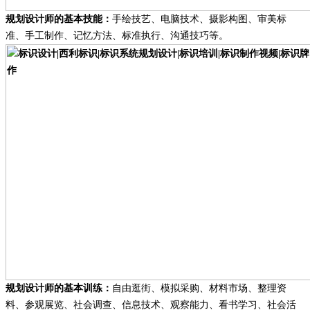
规划设计师的基本技能
：
手绘技艺
、
电脑技术
、
摄影构图
、
审美标
准
、
手工制作
、
记忆方法
、
标准执行
、
沟通技巧
等。
规划设计师的基本训练
：
自由逛街
、
模拟采购
、
材料市场
、
整理资
料
、
参观展览
、
社会调查
、
信息技术
、
观察能力
、
看书学习
、
社会活