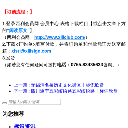
【订购流程：】
1.登录西利会员网·会员中心·表格下载栏目【或点击文章下方
的
“阅读原文”
】
（西利会员网：
http://www.xiliclub.com/
）
2.下载<订购单>填写付款，并将订购单和付款凭证发送至邮
箱：
xlsri@xilisign.com
3.发货
（如若您有任何疑问可拨打
电话：
0755-83435633
咨询。）
上一篇
: 无锡清名桥历史文化街区丨标识欣赏
下一篇
: 四川遂宁五彩缤纷路五彩缤纷路丨标识欣赏
为您推荐
标识资讯