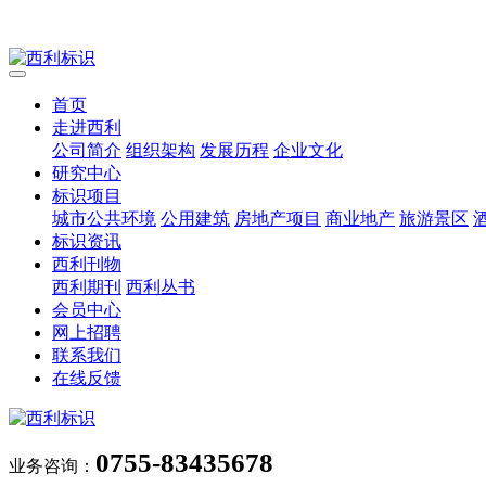
首页
走进西利
公司简介
组织架构
发展历程
企业文化
研究中心
标识项目
城市公共环境
公用建筑
房地产项目
商业地产
旅游景区
标识资讯
西利刊物
西利期刊
西利丛书
会员中心
网上招聘
联系我们
在线反馈
0755-83435678
业务咨询：