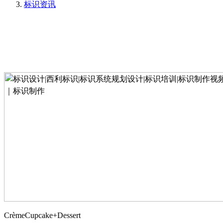
标识资讯
CrèmeCupcake+Dessert