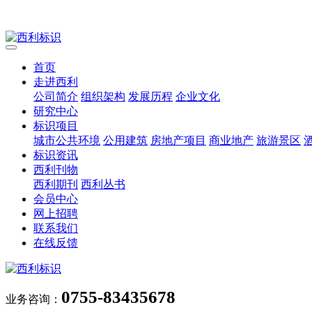
首页
走进西利
公司简介
组织架构
发展历程
企业文化
研究中心
标识项目
城市公共环境
公用建筑
房地产项目
商业地产
旅游景区
标识资讯
西利刊物
西利期刊
西利丛书
会员中心
网上招聘
联系我们
在线反馈
0755-83435678
业务咨询：