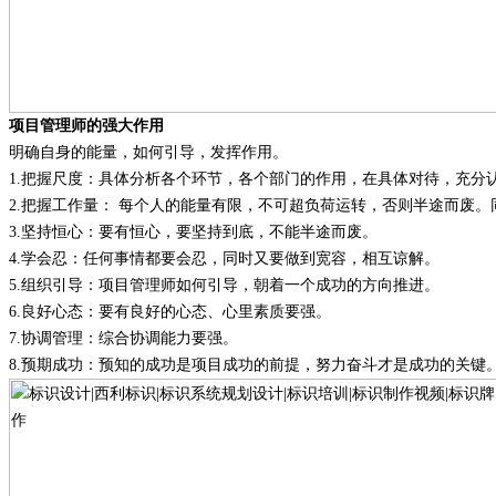
项目管理师的强大作用
明确自身的能量，如何引导，发挥作用。
1.
把握尺
度：
具体分析各个环节，各个部门的作用，在具体对待，充分
2.
把握工作量
：
每个人的能量有限，不可超负荷运转，否则半途而废。
3.
坚持恒心
：
要有恒心，要坚持到底，不能半途而废。
4.
学会忍
：
任何事情都要会忍，同时又要做到宽容，相互谅解。
5.
组织引导
：
项目管理师如何引导，朝着一个成功的方向推进。
6.
良好心态
：
要有良好的心态、心里素质要强
。
7.
协调管理
：
综合协调能力要强
。
8.
预期成功
：
预知的成功是项目成功的前提，努力奋斗才是成功的关键