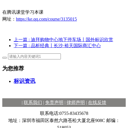
在腾讯课堂学习本课
网址：
https://ke.qq.com/course/3135015
上一篇
: 迪拜购物中心地下停车场丨国外标识欣赏
下一篇
: 品析经典丨长沙·裕天国际商汇中心
为您推荐
标识资讯
|
联系我们
|
免责声明
|
律师声明
|
在线反馈
联系电话:0755-83435678
地址：深圳市福田区泰然六路苍松大厦北座908C 邮编：
518053