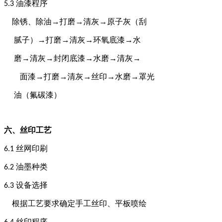
油漆程序
5
.3
除锈、除油
→打磨→清灰→原子灰（刮
腻子）
→打磨→清灰→环氧底漆→水
磨
→清灰→封闭底漆→水磨→清灰→
面漆
→打磨→清灰→丝印→水磨→罩光
油（氟碳漆）
六、
丝印工艺
丝网印刷
6
.1
油墨种类
6
.2
设备选择
6
.3
根据工艺要求确定手工丝印、平板喷绘
丝印程序