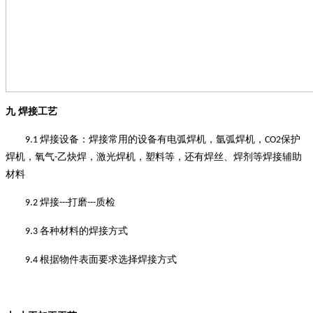
九
焊接工艺
焊接设备
：
焊接常用的设备有电弧焊机，氩弧焊机，
保护
9.1
CO2
焊机，氧气
乙炔焊，激光焊机，塑料等，还有焊丝、焊剂等焊接辅助
-
材料
焊接
打磨
质检
9.2
---
---
各种材料的焊接方式
9.3
根据物件表面要求选择焊接方式
9.4