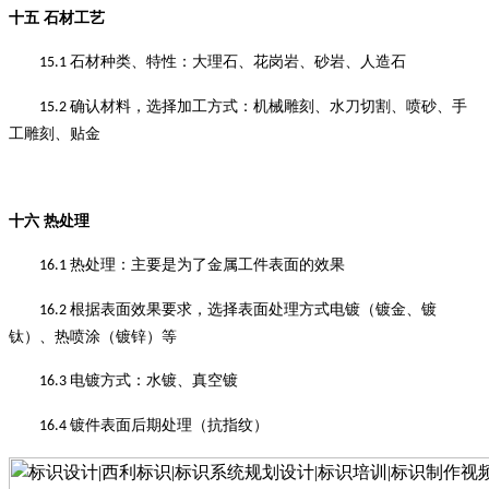
十五
石材工艺
石材种类、特性
：
大理石、花岗岩、砂岩、人造石
15.1
确认材料，选择加工方式
：
机械雕刻
、
水刀切割
、
喷砂
、
手
15.2
工雕刻
、
贴金
十六
热处理
热处理
：
主要是为了金属工件表面的效果
16.1
根据表面效果要求，选择表面处理方式电镀（镀金、镀
16.2
钛）、热喷涂（镀锌）等
电镀方式：水镀、真空镀
16.3
镀件表面后期处理（抗指纹）
16.4