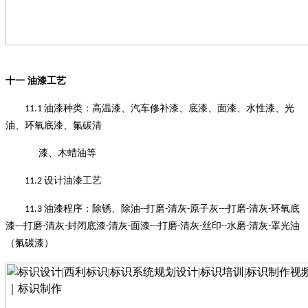
十一
油漆工艺
油漆种类
：
高温漆、汽车修补漆、底漆、面漆、水性漆、光
11.1
油、环氧底漆、氟碳清
漆、木蜡油等
设计油漆工艺
11.2
油漆程序
：
除锈、除油
打磨
清灰
原子灰
打磨
清灰
环氧底
11.3
--
-
-
---
-
-
漆
打磨
清灰
封闭底漆
清灰
面漆
打磨
清灰
丝印
水磨
清灰
罩光油
---
-
-
-
-
---
-
-
--
-
-
（氟碳漆）