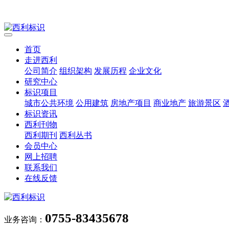
首页
走进西利
公司简介
组织架构
发展历程
企业文化
研究中心
标识项目
城市公共环境
公用建筑
房地产项目
商业地产
旅游景区
标识资讯
西利刊物
西利期刊
西利丛书
会员中心
网上招聘
联系我们
在线反馈
0755-83435678
业务咨询：