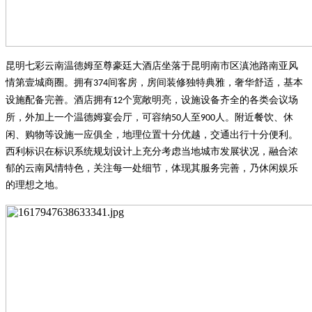
昆明七彩云南温德姆至尊豪廷大酒店
坐落于昆明南市区滇池路南亚风
情第壹城商圈。拥有
间客房，房间装修独特典雅，奢华舒适，基本
374
设施配备完善。酒店拥有
个宽敞明亮，设施设备齐全的各类会议场
12
所，外加上一个温德姆宴会厅，可容纳
人至
人。附近餐饮、休
50
900
闲、购物等设施一应俱全，地理位置十分优越，交通出行十分便利。
西利标识在标识系统规划设计上充分考虑当地城市发展状况，融合浓
郁的云南风情特色，关注每一处细节，体现其服务完善，乃休闲娱乐
的理想之地。