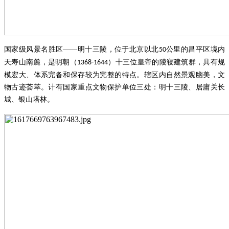
国家级风景名胜区
——明十三陵，位于北京以北
公里的昌平区境内
50
天寿山南麓，是明朝（
）十三位皇帝的陵寝建筑群，具有规
1368-1644
模宏大、体系完备和保存较为完整的特点。辖区内自然景观幽美，文
物古迹荟萃。计有国家重点文物保护单位三处：明十三陵、居庸关长
城、银山塔林。