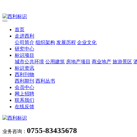
首页
走进西利
公司简介
组织架构
发展历程
企业文化
研究中心
标识项目
城市公共环境
公用建筑
房地产项目
商业地产
旅游景区
标识资讯
西利刊物
西利期刊
西利丛书
会员中心
网上招聘
联系我们
在线反馈
0755-83435678
业务咨询：