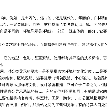
的影响。例如，是土著的、远古的，还是现代的、华丽的，在材料
工艺，一定要慎用。同样，材料质感也要考虑到点、线、面的关
指向是不同的，环境导示是环境的一部分，既主体的一部分，它
。它不要求溶于自然环境，而是越鲜明越有冲击力、越能抓住人们
性，它的造型、色彩，甚至安装、使用都有其严格的技术标准。
识。
作用。对公益导示的要求一是不要脱离大环境的文化定位，二是
植物名称、区域说明、温馨提示（请勿践踏、小心碰头、坡陡路
环境导示那样与文化、设计紧密相扣，它可介于二者之间，但
肃性是办公导示系统的特点。它的定位则不尽相同，有的是以它
主要包括机构名称牌、科室牌、工牌（胸卡）、办公区域指示牌
组合应用。例如，加油站之间为了营销竞争，有的将其入口处