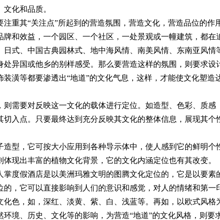
、文化和品质。
注重其“关注点”所起到的营造氛围，营造文化，营造品位的作
牌和效益，一个园区、一个社区，一处景观或一幢建筑，都在
、日式、中国古典园林式、地中海风情、南美风情、东南亚风情
身处异国或他乡的别样感受。那么要营造这样的氛围，则要求设
装潢等都要渗透出“地道”的文化气息，这样，才能使文化塑造达
则需要对反映这一文化的载体进行定位。如造型、色彩、质感
找其切入点。只要最终达到充分反映其文化的整体信息，展现其个
造型，它可按大小应用到各种导示体中，使人感到它的鲜明个
则体现出丰富的植物文化背景，它的文化内涵定位也有其改变。
掌度假酒店是以美洲玛雅文明的图腾文化定位的，它是以要素
定位的，它可以直接影响到人们的意识和感觉，对人的情绪和第一
文化色，如，深红、淡黄、紫、白、浅蓝等。再如，以欧式风格
然环境、历史、文化等的影响，为营造“地道”的文化风格，则要