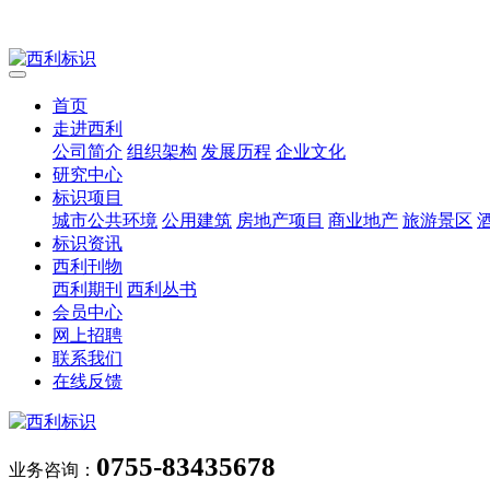
首页
走进西利
公司简介
组织架构
发展历程
企业文化
研究中心
标识项目
城市公共环境
公用建筑
房地产项目
商业地产
旅游景区
标识资讯
西利刊物
西利期刊
西利丛书
会员中心
网上招聘
联系我们
在线反馈
0755-83435678
业务咨询：