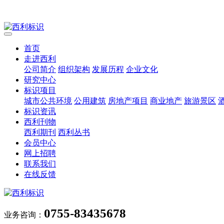
首页
走进西利
公司简介
组织架构
发展历程
企业文化
研究中心
标识项目
城市公共环境
公用建筑
房地产项目
商业地产
旅游景区
标识资讯
西利刊物
西利期刊
西利丛书
会员中心
网上招聘
联系我们
在线反馈
0755-83435678
业务咨询：