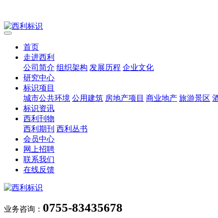
首页
走进西利
公司简介
组织架构
发展历程
企业文化
研究中心
标识项目
城市公共环境
公用建筑
房地产项目
商业地产
旅游景区
标识资讯
西利刊物
西利期刊
西利丛书
会员中心
网上招聘
联系我们
在线反馈
0755-83435678
业务咨询：