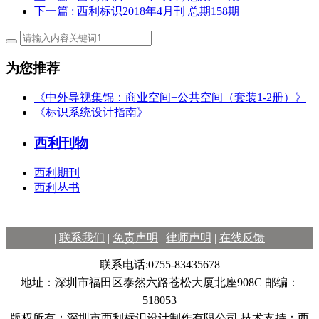
下一篇
: 西利标识2018年4月刊 总期158期
为您推荐
《中外导视集锦：商业空间+公共空间（套装1-2册）》
《标识系统设计指南》
西利刊物
西利期刊
西利丛书
|
联系我们
|
免责声明
|
律师声明
|
在线反馈
联系电话:0755-83435678
地址：深圳市福田区泰然六路苍松大厦北座908C 邮编：
518053
版权所有：深圳市西利标识设计制作有限公司 技术支持：西