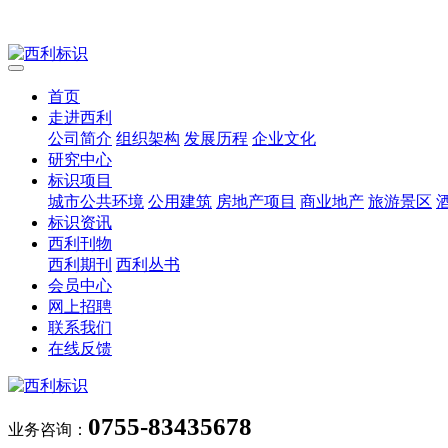
首页
走进西利
公司简介
组织架构
发展历程
企业文化
研究中心
标识项目
城市公共环境
公用建筑
房地产项目
商业地产
旅游景区
标识资讯
西利刊物
西利期刊
西利丛书
会员中心
网上招聘
联系我们
在线反馈
0755-83435678
业务咨询：