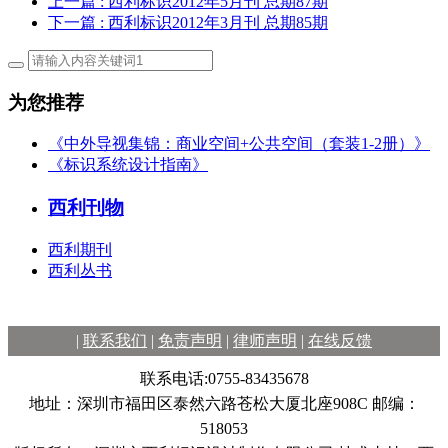
上一篇
: 西利标识2012年5月刊 总期87期
下一篇
: 西利标识2012年3月刊 总期85期
为您推荐
《中外导视集锦：商业空间+公共空间（套装1-2册）》
《标识系统设计指南》
西利刊物
西利期刊
西利丛书
|
联系我们
|
免责声明
|
律师声明
|
在线反馈
联系电话:0755-83435678
地址：深圳市福田区泰然六路苍松大厦北座908C 邮编：
518053