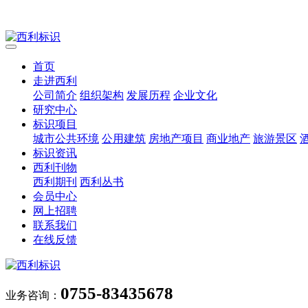
首页
走进西利
公司简介
组织架构
发展历程
企业文化
研究中心
标识项目
城市公共环境
公用建筑
房地产项目
商业地产
旅游景区
标识资讯
西利刊物
西利期刊
西利丛书
会员中心
网上招聘
联系我们
在线反馈
0755-83435678
业务咨询：