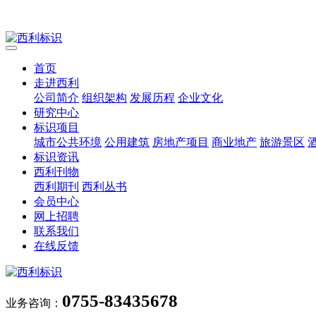
首页
走进西利
公司简介
组织架构
发展历程
企业文化
研究中心
标识项目
城市公共环境
公用建筑
房地产项目
商业地产
旅游景区
标识资讯
西利刊物
西利期刊
西利丛书
会员中心
网上招聘
联系我们
在线反馈
0755-83435678
业务咨询：